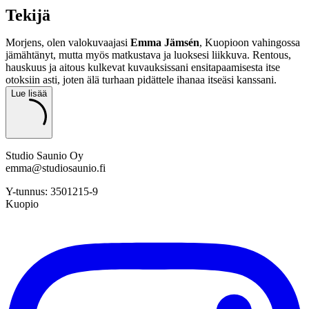
Tekijä
Morjens, olen valokuvaajasi
Emma Jämsén
, Kuopioon vahingossa
jämähtänyt, mutta myös matkustava ja luoksesi liikkuva. Rentous,
hauskuus ja aitous kulkevat kuvauksissani ensitapaamisesta itse
otoksiin asti, joten älä turhaan pidättele ihanaa itseäsi kanssani.
Lue lisää
Studio Saunio Oy
emma@studiosaunio.fi
Y-tunnus: 3501215-9
Kuopio