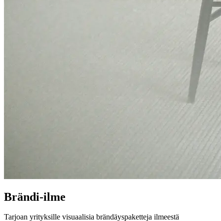
Brändi-ilme
Tarjoan yrityksille visuaalisia brändäyspaketteja ilmeestä