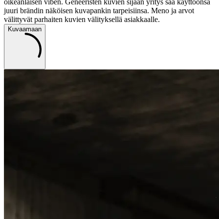
oikeanlaisen viben. Geneeristen kuvien sijaan yritys saa käyttöönsä
juuri brändin näköisen kuvapankin tarpeisiinsa. Meno ja arvot
välittyvät parhaiten kuvien välityksellä asiakkaalle.
Kuvaamaan